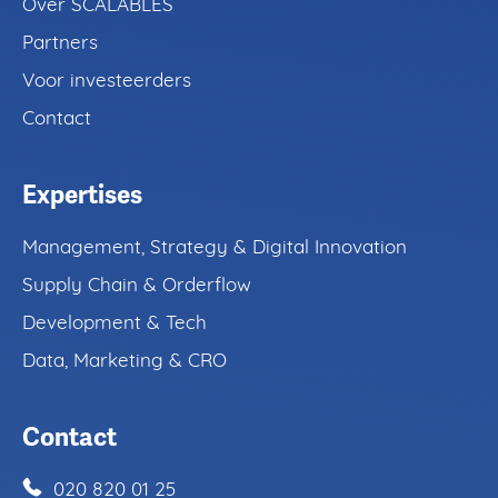
Over SCALABLES
Kennisgebieden
Partners
Aanpak
Voor investeerders
Contact
Over
Expertises
Contact
Management, Strategy & Digital Innovation
Supply Chain & Orderflow
Development & Tech
Data, Marketing & CRO
Contact
020 820 01 25