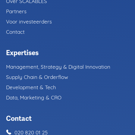
Over SCALABLES
Kennisgebieden
Partners
Aanpak
Voor investeerders
Contact
Over
Expertises
Contact
Management, Strategy & Digital Innovation
Supply Chain & Orderflow
Development & Tech
Data, Marketing & CRO
Contact
020 820 01 25